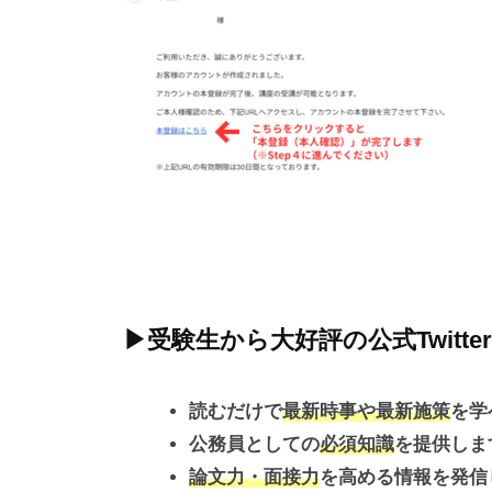
採
用
用
）
」
（
専
民
門
間
予
経
備
験
校
者
G
r
採
a
用
▶受験生から大好評の公式Twitte
v
）
i
」
読むだけで
最新時事や最新施策
を学
t
専
公務員としての
必須知識
を提供しま
y
論文力・面接力
を高める情報を発信
門