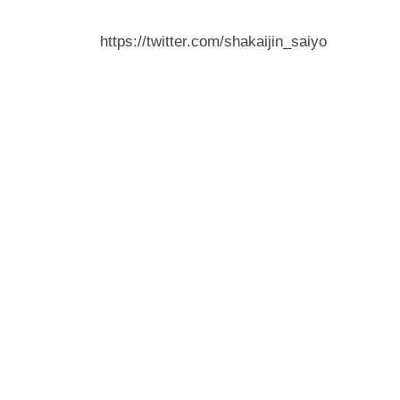
予
https://twitter.com/shakaijin_saiyo
備
校
G
r
a
v
i
t
y