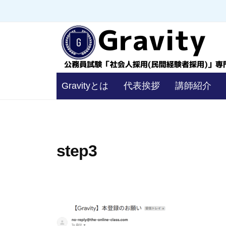
コ
員
ン
試
験
テ
「
ン
社
ツ
会
公
へ
Gravityとは
代表挨拶
講師紹介
人
務
ス
採
キ
員
用
ッ
試
（
プ
験
step3
民
「
間
経
社
験
会
者
人
採