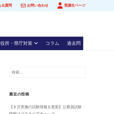
ある質問
お問い合わせ
受講生ページ
市役所・県庁対策
コラム
過去問
検
索:
最近の投稿
【８月実施の試験情報を更新】公務員試験
情報はグラナビでチェック