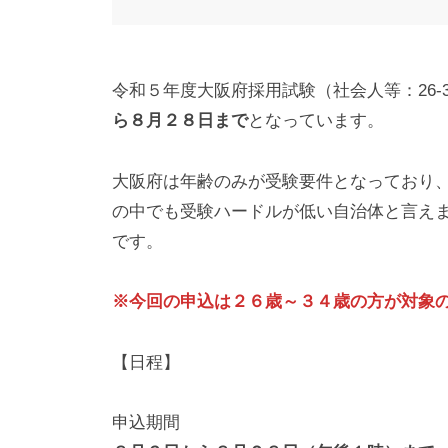
校
予
G
備
r
校
令和５年度大阪府採用試験（社会人等：26-
a
G
ら８月２８日まで
となっています。
v
i
r
t
大阪府は年齢のみが受験要件となっており
a
y
の中でも受験ハードルが低い自治体と言え
v
です。
i
t
※今回の申込は２６歳～３４歳の方が対象
y
【日程】
申込期間