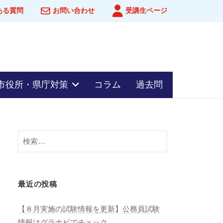
ある質問
お問い合わせ
受講生ページ
市役所・県庁対策
コラム
過去問
検
索:
最近の投稿
【８月実施の試験情報を更新】公務員試験
情報はグラナビでチェック