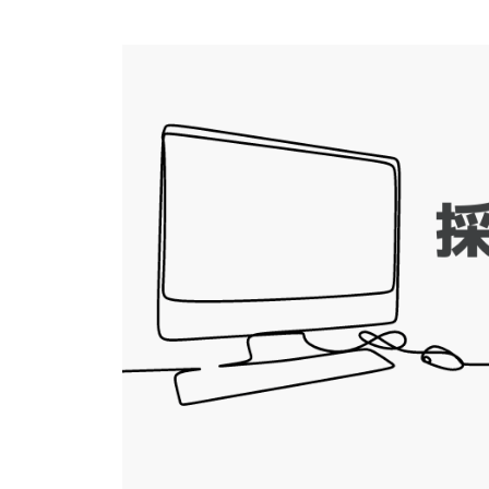
y
採
用
公
用
）
務
」
（
員
専
民
試
門
間
験
予
「
経
備
社
験
校
会
者
G
人
r
採
採
a
用
用
v
」
）
i
専
」
t
門
専
y
予
門
備