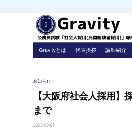
コ
員
ン
試
験
テ
「
ン
社
ツ
会
公
へ
Gravityとは
代表挨拶
講師紹介
人
務
ス
採
キ
員
用
ッ
試
（
お知らせ
プ
験
民
【大阪府社会人採用】
「
間
経
社
まで
験
会
者
人
2023-08-07
b
採