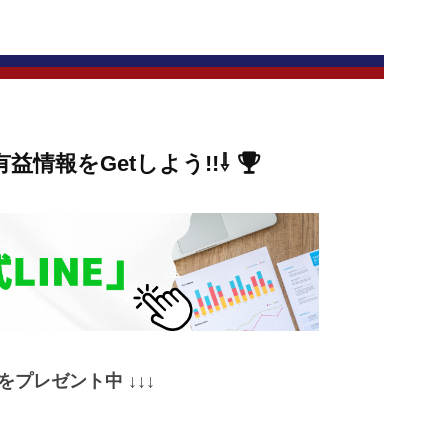
有益情報をGetしよう!!
⇩
典をプレゼント中 ↓↓↓