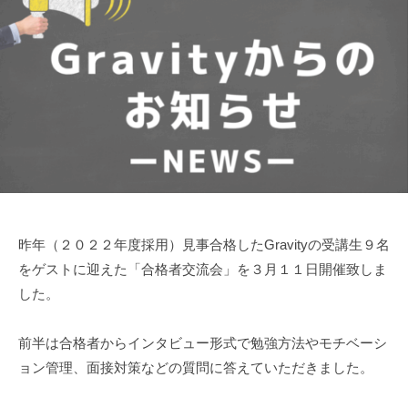
）
（
試
」
験
民
専
「
門
間
社
予
経
会
備
験
人
校
者
採
G
採
用
r
」
用
a
専
v
）
門
昨年（２０２２年度採用）見事合格したGravityの受講生９名
i
」
予
t
をゲストに迎えた「合格者交流会」を３月１１日開催致しま
専
備
y
した。
門
校
予
G
前半は合格者からインタビュー形式で勉強方法やモチベーシ
r
備
ョン管理、面接対策などの質問に答えていただきました。
a
校
v
G