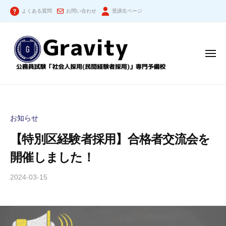
公
コ
務
よくある質問
お問い合わせ
受講生ページ
ン
員
テ
試
ン
験
メ
「
ツ
ニ
社
ュ
へ
ー
公
会
ス
人
務
キ
採
員
ッ
お知らせ
用
試
プ
（
【特別区経験者採用】合格者交流会を
験
民
「
開催しました！
間
社
経
2024-03-15
b
験
会
y
者
人
公
採
採
務
用
用
員