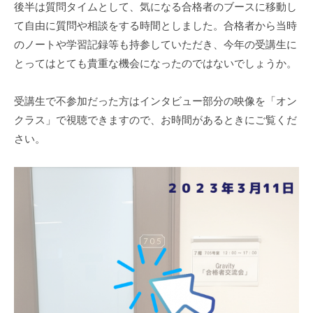
i
後半は質問タイムとして、気になる合格者のブースに移動し
r
t
て自由に質問や相談をする時間としました。合格者から当時
a
y
のノートや学習記録等も持参していただき、今年の受講生に
v
とってはとても貴重な機会になったのではないでしょうか。
i
t
受講生で不参加だった方はインタビュー部分の映像を「オン
y
クラス」で視聴できますので、お時間があるときにご覧くだ
さい。