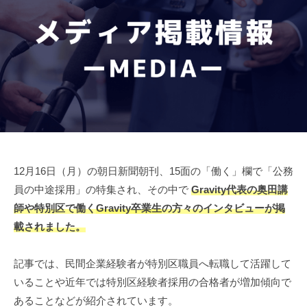
）
験
（
」
「
民
専
社
門
間
会
予
経
人
備
採
験
校
用
者
G
」
採
r
専
用
a
門
v
）
12月16日（月）の朝日新聞朝刊、15面の「働く」欄で「公務
予
i
」
員の中途採用」の特集され、その中で
Gravity代表の奥田講
備
t
校
専
師や特別区で働く
Gravity卒業生
の方々のインタビューが掲
y
G
載されました。
門
r
予
a
記事では、民間企業経験者が特別区職員へ転職して活躍して
備
v
いることや近年では特別区経験者採用の合格者が増加傾向で
校
i
あることなどが紹介されています。
G
t