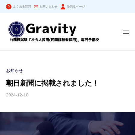
公
コ
務
よくある質問
お問い合わせ
受講生ページ
ン
員
テ
試
ン
験
メ
「
ツ
ニ
社
ュ
へ
ー
公
会
ス
人
務
キ
採
員
ッ
お知らせ
用
試
プ
（
朝日新聞に掲載されました！
験
民
「
間
2024-12-16
b
社
経
y
験
会
公
者
人
務
採
員
採
用
試
用