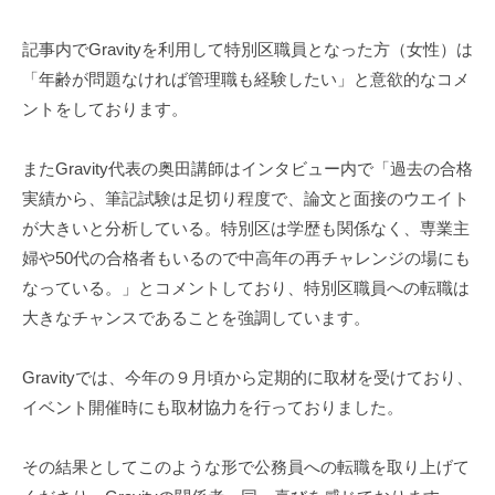
y
r
記事内でGravityを利用して特別区職員となった方（女性）は
a
「年齢が問題なければ管理職も経験したい」と意欲的なコメ
v
ントをしております。
i
t
またGravity代表の奥田講師はインタビュー内で「過去の合格
y
実績から、筆記試験は足切り程度で、論文と面接のウエイト
が大きいと分析している。特別区は学歴も関係なく、専業主
婦や50代の合格者もいるので中高年の再チャレンジの場にも
なっている。」とコメントしており、特別区職員への転職は
大きなチャンスであることを強調しています。
Gravityでは、今年の９月頃から定期的に取材を受けており、
イベント開催時にも取材協力を行っておりました。
その結果としてこのような形で公務員への転職を取り上げて