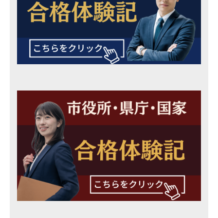
r
a
v
i
t
y