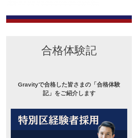
）
（
」
民
専
門
間
予
経
備
験
校
合格体験記
者
G
採
r
用
a
v
）
i
Gravityで合格した皆さまの「合格体験
」
t
記」をご紹介します
専
y
門
予
備
校
G