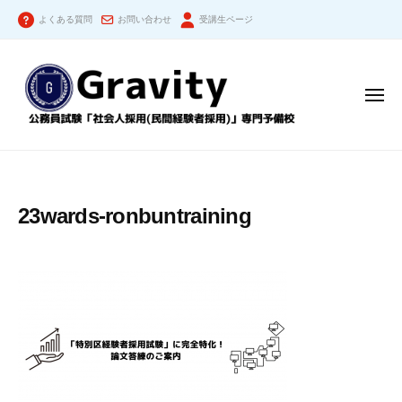
公
コ
務
よくある質問
お問い合わせ
受講生ページ
ン
員
テ
試
ン
験
メ
「
ツ
ニ
社
ュ
へ
ー
公
会
ス
人
務
キ
採
員
ッ
23wards-ronbuntraining
用
試
プ
（
験
民
「
間
社
経
験
会
者
人
採
採
用
用