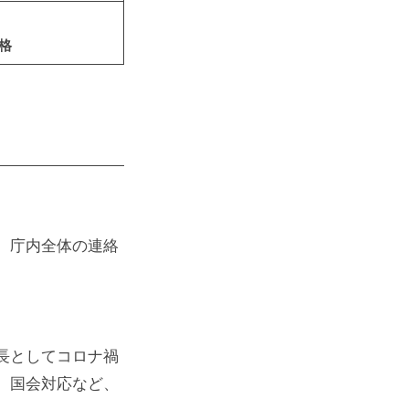
格
、庁内全体の連絡
長としてコロナ禍
、国会対応など、