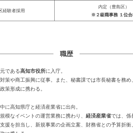
内定（豊島区）
区経験者採用
※２級職事務 １位合
職歴
元である
高知市役所
に入庁。
対策や商工振興に従事。また、秘書課では市長秘書を務め
政策形成に携わる。
中に高知県庁と経済産業省に出向。
規模なイベントの運営業務に携わり、
経済産業省
では、係
支援を担当し、新規事業の企画立案、財務省との予算折衝