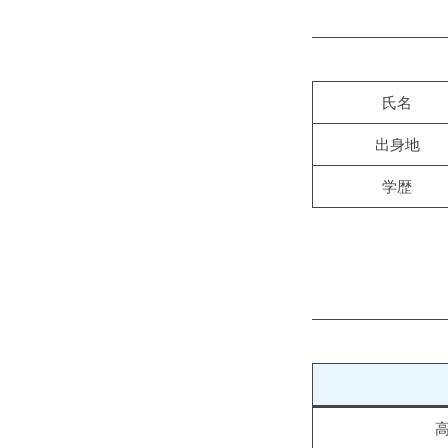
予
予
備
備
校
校
Gravity
氏名
G
出身地
r
a
学歴
v
i
t
y