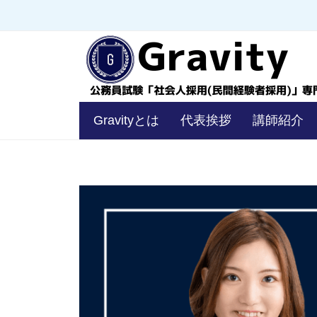
コ
員
ン
試
験
テ
「
ン
社
ツ
会
公
へ
Gravityとは
代表挨拶
講師紹介
人
務
ス
採
キ
員
用
ッ
試
（
有
プ
験
民
「
間
海
経
社
美
験
会
者
咲
人
採