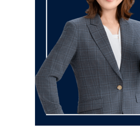
採
用
2025-
用
）
11-
」
（
04
専
民
by
門
間
公
予
務
経
備
員
験
校
試
者
G
験
r
採
「社
a
会
用
v
人
）
i
採
」
t
用」
専
y
専
門
門