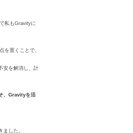
もGravityに
重点を置くことで、
不安を解消し、計
ravityを活
きました。