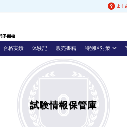
よく
合格実績
体験記
販売書籍
特別区対策
試験情報保管庫