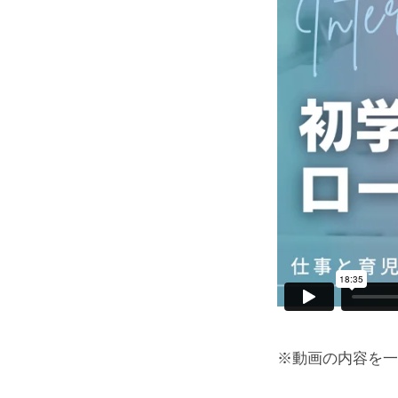
専
門
予
備
校
Gravity
※動画の内容を一