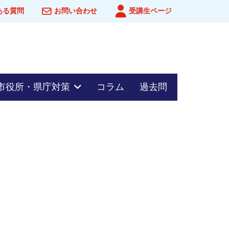
ある質問
お問い合わせ
受講生ページ
市役所・県庁対策
コラム
過去問