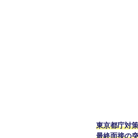
「面
予
備
接
校
試
G
r
験
a
デ
v
i
ー
t
タ」
y
※
２
東京都庁対
最終面接の