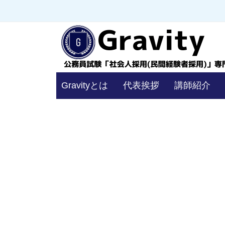
コ
員
ン
試
験
テ
「
ン
社
ツ
会
公
へ
Gravityとは
代表挨拶
講師紹介
人
務
ス
採
キ
員
用
ッ
試
（
プ
験
民
「
間
経
社
験
会
者
人
採