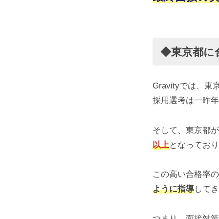
次
試
験
◆東京都に
（最
Gravityで
終
採用選考は一昨年
面
そして、東京都が約
接）
以上
となっており
2026-
この高い合格率の
06-
ように指導
してき
24
by
つまり、面接対策