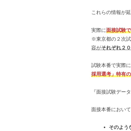
これらの情報が延
実際に
面接試験で
※東京都の２次試
容が
それぞれ２０
試験本番で実際に
採用選考」特有の
『面接試験データ
面接本番において
そのよう