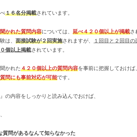
べ
１６名分掲載
されています。
聞かれた質問内容
については、
延べ４２０個以上が掲載
さ
験は、
面接試験が２回実施
されますが、
１回目と２回目の
０個以上掲載
されています。
聞かれた
４２０個以上の質問内容
を事前に把握しておけば
質問にも事前対応が可能
です。
』の内容をしっかりと読み込んでおけば、
、
な質問があるなんて知らなかった