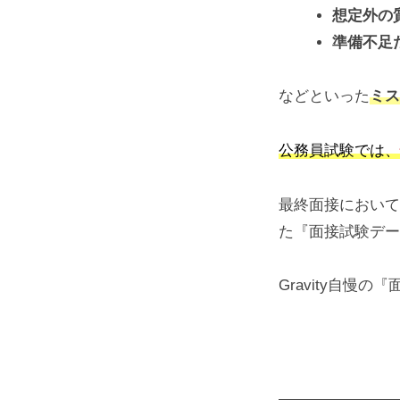
想定外の
準備不足
などといった
ミス
公務員試験では、
最終面接において
た『面接試験デー
Gravity自