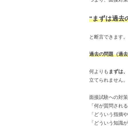
公
務
“まずは過去
員
試
験
と断言できます。
「社
会
過去の問題（過去
人
採
何よりも
まずは、
用」
専
立てられません。
門
予
面接試験への対策
備
「何が質問される
校
「どういう指摘や
Gravity
「どういう知識が