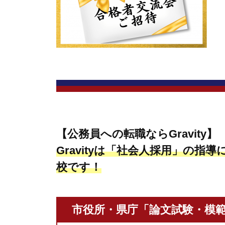
採
用
用
）
」
（
専
民
門
間
予
経
備
験
校
者
G
【公務員への転職ならGravity】
r
採
a
Gravityは「社会人採用」の指導
用
v
校です！
）
i
」
t
専
y
市役所・県庁「論文試験・模
門