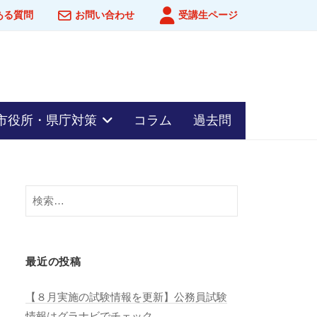
ある質問
お問い合わせ
受講生ページ
市役所・県庁対策
コラム
過去問
検
索:
最近の投稿
【８月実施の試験情報を更新】公務員試験
情報はグラナビでチェック