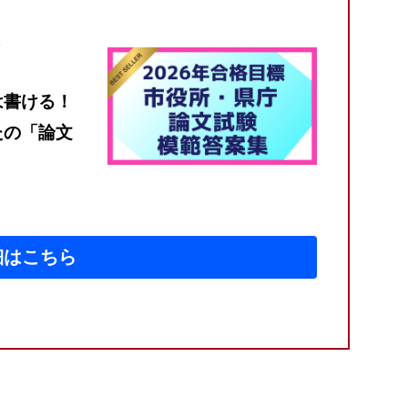
は書ける！
たの「論文
細はこちら