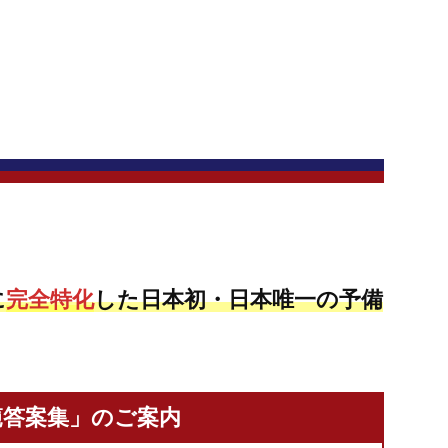
に
完全特化
した日本初・日本唯一の予備
範答案集」のご案内