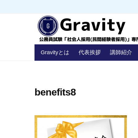
コ
員
ン
試
験
テ
「
ン
社
ツ
会
公
へ
Gravityとは
代表挨拶
講師紹介
人
務
ス
採
キ
員
用
ッ
試
（
プ
験
benefits8
民
「
間
経
社
験
会
者
人
採