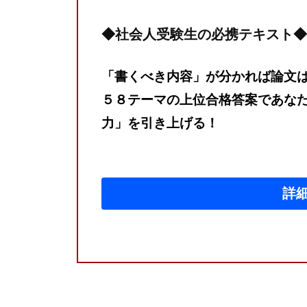
予
◆
社会人受験生の必携テキスト
◆
備
校
「書くべき内容」が分かれば論文
G
５８テーマの上位合格答案であな
r
力」を引き上げる！
a
v
i
詳
t
y